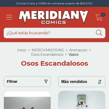
Envios Gratis a CABA en compras a partir de $45.000
0
Inicio
>
MERCHANDISING
>
Animacion
>
Osos Escandalosos
>
Vasos
Osos Escandalosos
Filtrar