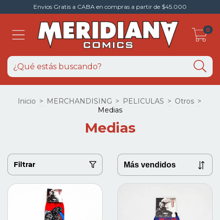
Envios Gratis a CABA en compras a partir de $45.000
0
Inicio
>
MERCHANDISING
>
PELICULAS
>
Otros
>
Medias
Medias
Filtrar