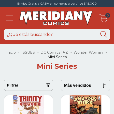
Envios Gratis a CABA en compras a partir de $45.000
0
Inicio
>
ISSUES
>
DC Comics P-Z
>
Wonder Woman
>
Mini Series
Mini Series
Filtrar