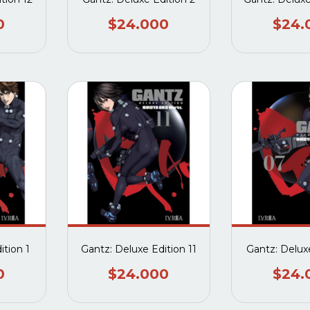
0
$24.000
$24.
ition 1
Gantz: Deluxe Edition 11
Gantz: Delux
0
$24.000
$24.