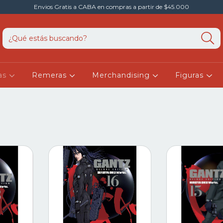
Envios Gratis a CABA en compras a partir de $45.000
as
Remeras
Merchandising
Figuras