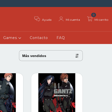
0
Ayuda
Mi cuenta
Mi carrito
Games
Contacto
FAQ