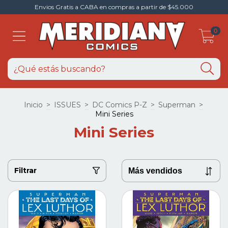
Envios Gratis a CABA en compras a partir de $45.000
0
Inicio
>
ISSUES
>
DC Comics P-Z
>
Superman
>
Mini Series
Mini Series
Filtrar