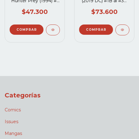
Hunter Prey (1994) #1
(2019 DC) #1B al #3A
al #3 Completo
Completo
$47.300
$73.600
Categorías
Comics
Issues
Mangas