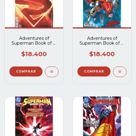
Adventures of
Adventures of
Superman Book of El
Superman Book of El
(2025 DC) #2A
(2025 DC) #6A
(DCUSA05479)
$18.400
$18.400