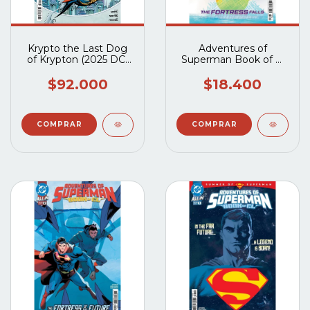
Krypto the Last Dog
Adventures of
of Krypton (2025 DC)
Superman Book of El
#1A al #5A
(2025 DC) #3A
$92.000
$18.400