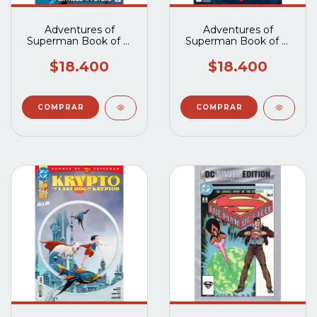
Adventures of
Adventures of
Superman Book of El
Superman Book of El
(2025 DC) #2A
(2025 DC) #1A
(DCUSA05116)
$18.400
$18.400