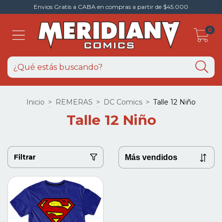
Envios Gratis a CABA en compras a partir de $45.000
0
Inicio
>
REMERAS
>
DC Comics
>
Talle 12 Niño
Talle 12 Niño
Filtrar