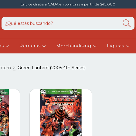
Envios Gratis a CABA en compras a partir de $45.000
as
Remeras
Merchandising
Figuras
ntern
>
Green Lantern (2005 4th Series)