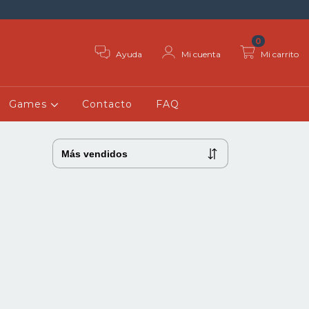
0
Ayuda
Mi cuenta
Mi carrito
Games
Contacto
FAQ