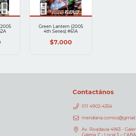
(2005
Green Lantern (2005
62A
4th Series) #61A
0
$7.000
Contactános
011 4902-4354
meridiana.comics@gmail
Av. Rivadavia 4963 - Galer
Galeria Z - Local 3 – CABA