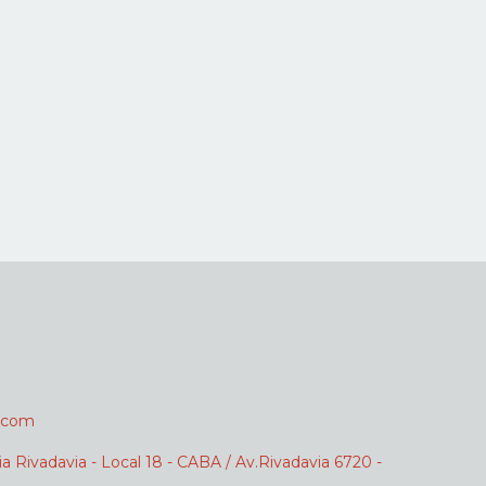
.com
ia Rivadavia - Local 18 - CABA / Av.Rivadavia 6720 -