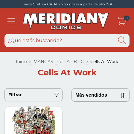
Envios Gratis a CABA en compras a partir de $45.000
0
Inicio
>
MANGAS
>
# - A - B - C
>
Cells At Work
Cells At Work
Filtrar