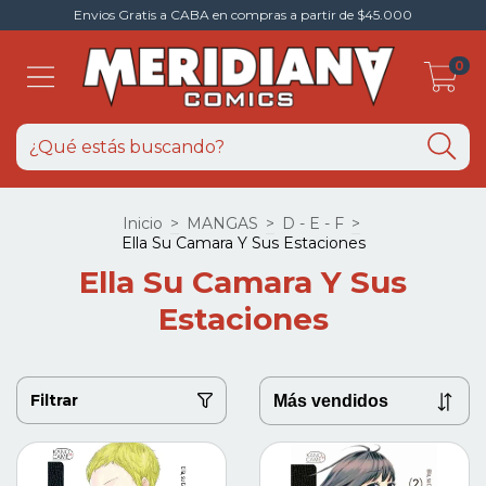
Envios Gratis a CABA en compras a partir de $45.000
0
Inicio
>
MANGAS
>
D - E - F
>
Ella Su Camara Y Sus Estaciones
Ella Su Camara Y Sus
Estaciones
Filtrar