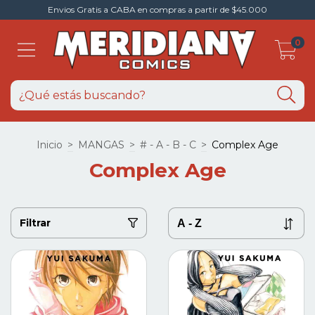
Envios Gratis a CABA en compras a partir de $45.000
0
Inicio
>
MANGAS
>
# - A - B - C
>
Complex Age
Complex Age
Filtrar