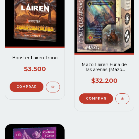
Booster Lairen Trono
Mazo Lairen Furia de
$3.500
las arenas (Mazo
Enano y Desertor)
$32.200