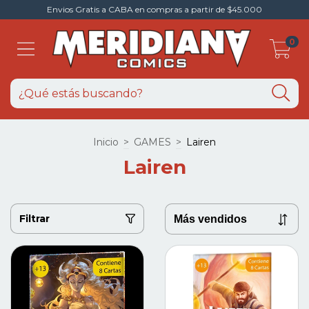
Envios Gratis a CABA en compras a partir de $45.000
0
Inicio
>
GAMES
>
Lairen
Lairen
Filtrar