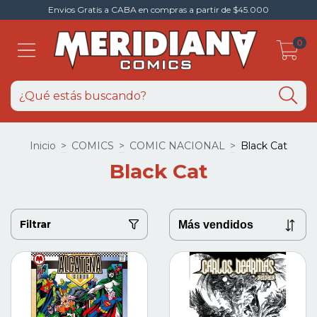
Envios Gratis a CABA en compras a partir de $45.000
0
Inicio
>
COMICS
>
COMIC NACIONAL
>
Black Cat
Black Cat
Filtrar