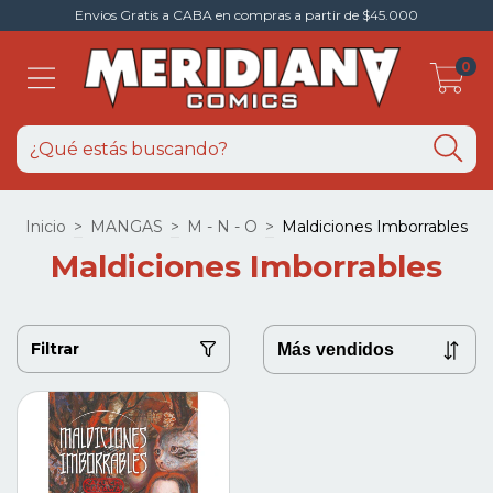
Envios Gratis a CABA en compras a partir de $45.000
0
Inicio
>
MANGAS
>
M - N - O
>
Maldiciones Imborrables
Maldiciones Imborrables
Filtrar