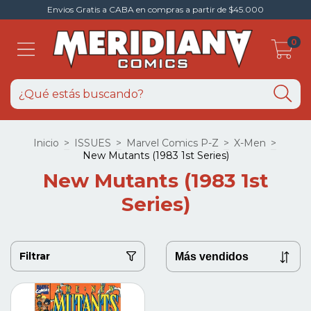
Envios Gratis a CABA en compras a partir de $45.000
0
Inicio
>
ISSUES
>
Marvel Comics P-Z
>
X-Men
>
New Mutants (1983 1st Series)
New Mutants (1983 1st
Series)
Filtrar