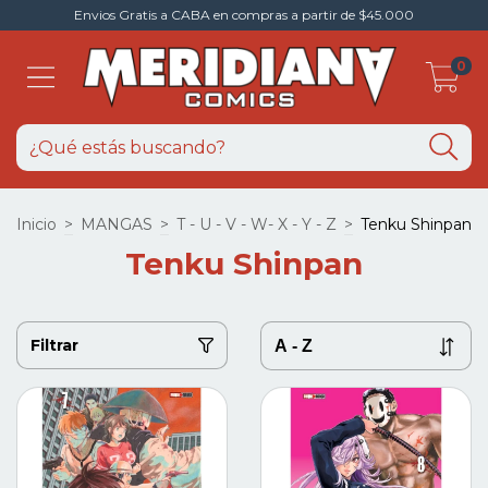
Envios Gratis a CABA en compras a partir de $45.000
0
Inicio
>
MANGAS
>
T - U - V - W- X - Y - Z
>
Tenku Shinpan
Tenku Shinpan
Filtrar