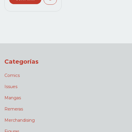
Categorías
Comics
Issues
Mangas
Remeras
Merchandising
Figuras