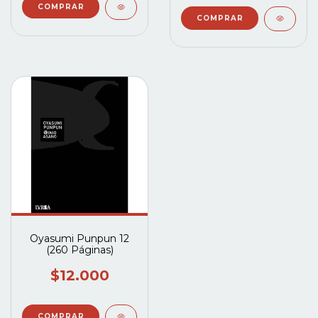
Oyasumi Punpun 12
(260 Páginas)
$12.000