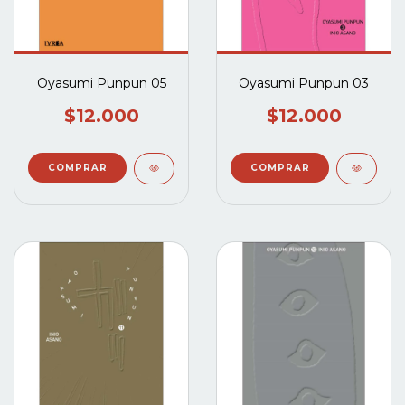
Oyasumi Punpun 05
Oyasumi Punpun 03
$12.000
$12.000