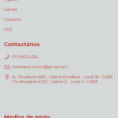
Games
Contacto
FAQ
Contactános
011 4902-4354
meridiana.comics@gmail.com
Av. Rivadavia 4963 - Galeria Rivadavia - Local 18 - CABA
/ Av.Rivadavia 6720 - Galeria Z - Local 3 – CABA
Medios de envío