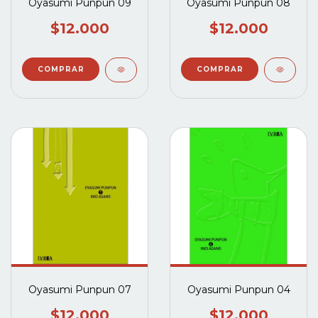
Oyasumi Punpun 09
Oyasumi Punpun 08
$12.000
$12.000
Oyasumi Punpun 07
Oyasumi Punpun 04
$12.000
$12.000