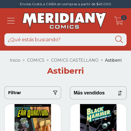
Envios Gratis a CABA en compras a partir de $45.000
0
Inicio
>
COMICS
>
COMICS CASTELLANO
>
Astiberri
Astiberri
Filtrar