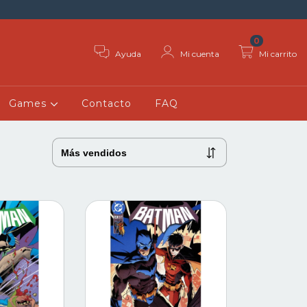
0
Ayuda
Mi cuenta
Mi carrito
Games
Contacto
FAQ