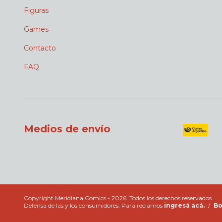
Figuras
Games
Contacto
FAQ
Medios de envío
Copyright Meridiana Comics - 2026. Todos los derechos reservados.
Defensa de las y los consumidores. Para reclamos
ingresá acá.
/
Bo