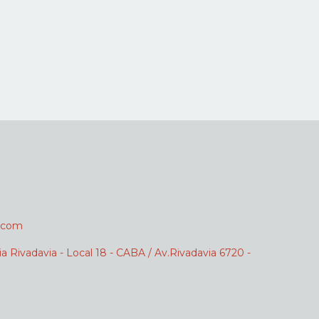
.com
ia Rivadavia - Local 18 - CABA / Av.Rivadavia 6720 -