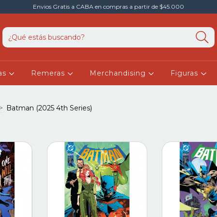
Envios Gratis a CABA en compras a partir de $45.000
as
Remeras
Merchandising
Figuras
>
Batman (2025 4th Series)