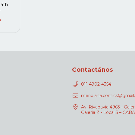
 4th
A
0
Contactános
011 4902-4354
meridiana.comics@gmail
Av. Rivadavia 4963 - Galer
Galeria Z - Local 3 – CABA