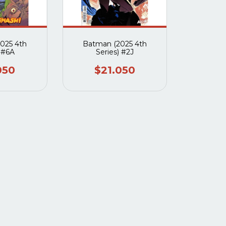
025 4th
Batman (2025 4th
) #6A
Series) #2J
050
$21.050