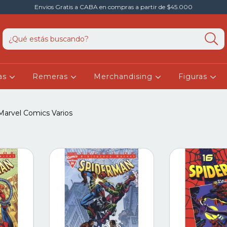
Envios Gratis a CABA en compras a partir de $45.000
as
Remeras
Merchandising
Figuras
Marvel Comics Varios