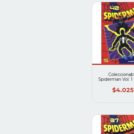
Coleccionab
Spiderman Vol. 1
2003) #42 (Pla
deagostini
$4.025