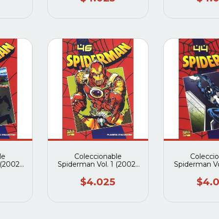
le
Coleccionable
Colecci
 (2002-
Spiderman Vol. 1 (2002-
Spiderman Vo
neta
2003) #46 (Planeta
2003) #44 
)
deagostini)
deagos
$4.025
$4.