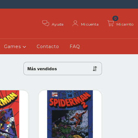
0
Ayuda
Mi cuenta
Mi carrito
Games
Contacto
FAQ