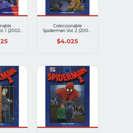
onable
Coleccionable
l. 1 (2002-
Spiderman Vol. 2 (2004)
(Planeta
#38 (Planeta deagostini)
tini)
025
$4.025