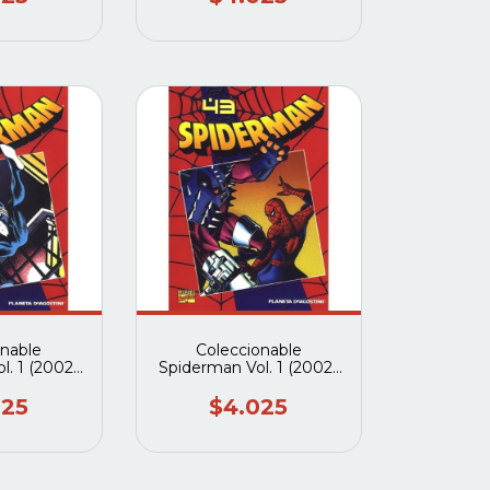
onable
Coleccionable
l. 1 (2002-
Spiderman Vol. 1 (2002-
(Planeta
2003) #43 (Planeta
tini)
deagostini)
025
$4.025