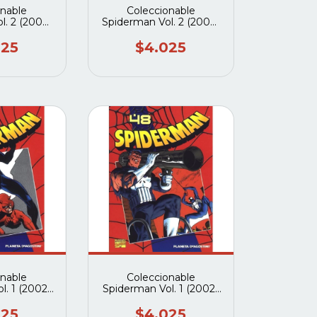
onable
Coleccionable
l. 2 (2004)
Spiderman Vol. 2 (2004)
deagostini)
#24 (Planeta deagostini)
025
$4.025
onable
Coleccionable
l. 1 (2002-
Spiderman Vol. 1 (2002-
(Planeta
2003) #48 (Planeta
tini)
deagostini)
025
$4.025