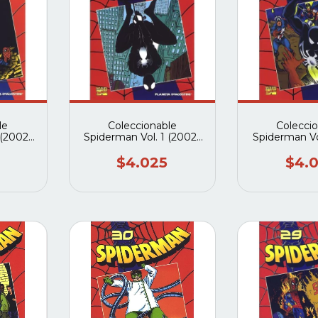
le
Coleccionable
Colecci
 (2002-
Spiderman Vol. 1 (2002-
Spiderman Vo
neta
2003) #34 (Planeta
2003) #33 
)
deagostini)
deagos
$4.025
$4.