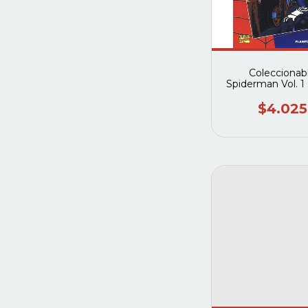
Coleccionab
Spiderman Vol. 1
2003) #31 (Pla
deagostini
$4.025