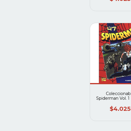
Coleccionab
Spiderman Vol. 1
2003) #47 (Pla
deagostini
$4.025