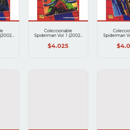
le
Coleccionable
Colecci
 (2002-
Spiderman Vol. 1 (2002-
Spiderman Vo
neta
2003) #30 (Planeta
2003) #29 
)
deagostini)
deagos
$4.025
$4.