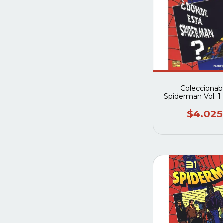
Coleccionab
Spiderman Vol. 1
2003) #37 (Pla
deagostini
$4.025