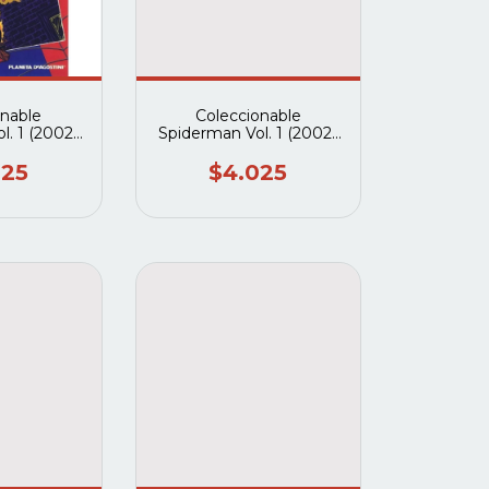
onable
Coleccionable
l. 1 (2002-
Spiderman Vol. 1 (2002-
(Planeta
2003) #28 (Planeta
tini)
deagostini)
025
$4.025