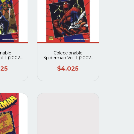
onable
Coleccionable
l. 1 (2002-
Spiderman Vol. 1 (2002-
(Planeta
2003) #32 (Planeta
tini)
deagostini)
025
$4.025