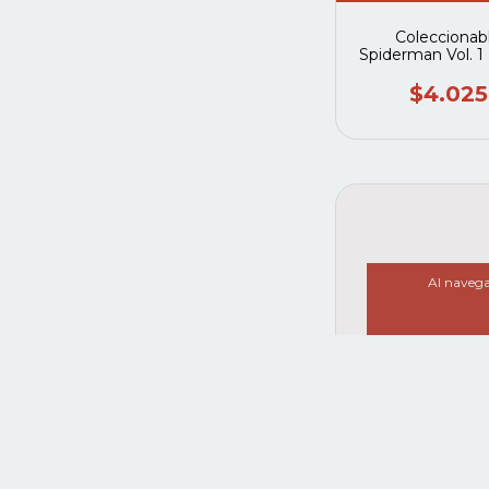
Coleccionab
Spiderman Vol. 1
2003) #27 (Pla
deagostini
$4.025
Al navegar
Coleccionab
Spiderman Vol. 1
2003) #12 (Pla