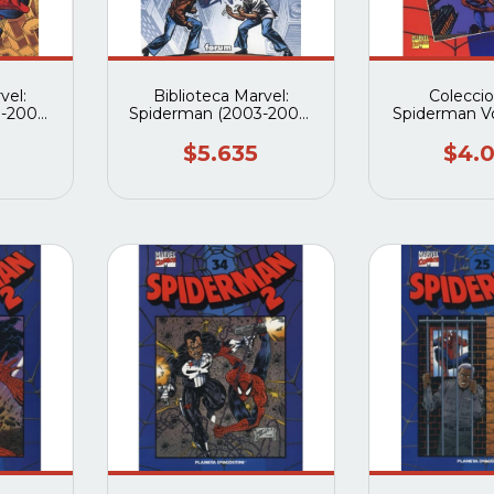
vel:
Biblioteca Marvel:
Colecci
-2006)
Spiderman (2003-2006)
Spiderman Vo
)
#24 (Forum)
2003) #16 
deagos
$5.635
$4.