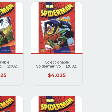
onable
Coleccionable
l. 1 (2002-
Spiderman Vol. 1 (2002-
(Planeta
2003) #38 (Planeta
tini)
deagostini)
025
$4.025