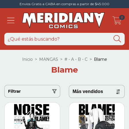
Envios Gratis a CABA en compras a partir de $45.000
0
Inicio
>
MANGAS
>
# - A - B - C
>
Blame
Blame
Filtrar