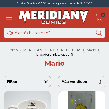
Envios Gratis a CABA en compras a partir de $45.000
0
Inicio
>
MERCHANDISING
>
PELICULAS
>
Mario
>
breadcrumbs.vasos16
Mario
Filtrar