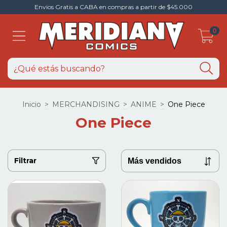
Envios Gratis a CABA en compras a partir de $45.000
0
Inicio
>
MERCHANDISING
>
ANIME
>
One Piece
One Piece
Filtrar