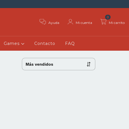
0
Ayuda
Mi cuenta
Mi carrito
Games
Contacto
FAQ