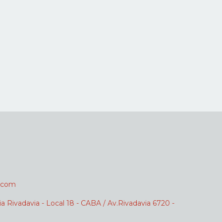
.com
ia Rivadavia - Local 18 - CABA / Av.Rivadavia 6720 -