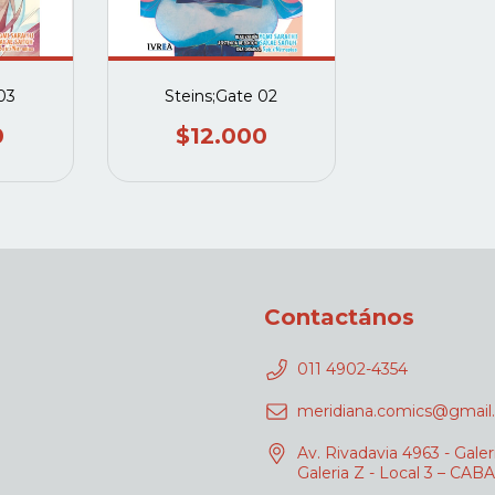
03
Steins;Gate 02
0
$12.000
Contactános
011 4902-4354
meridiana.comics@gmail
Av. Rivadavia 4963 - Galer
Galeria Z - Local 3 – CABA