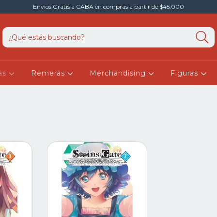
Envios Gratis a CABA en compras a partir de $45.000
as
Remeras
Merchandising
Figuras