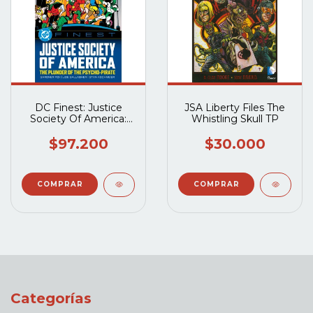
DC Finest: Justice
JSA Liberty Files The
Society Of America:
Whistling Skull TP
The Plunder Of The
Psycho-Pirate TP
$97.200
$30.000
Categorías