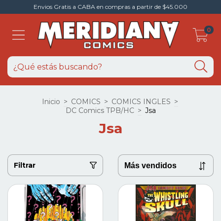
Envios Gratis a CABA en compras a partir de $45.000
0
Inicio
>
COMICS
>
COMICS INGLES
>
DC Comics TPB/HC
>
Jsa
Jsa
Filtrar