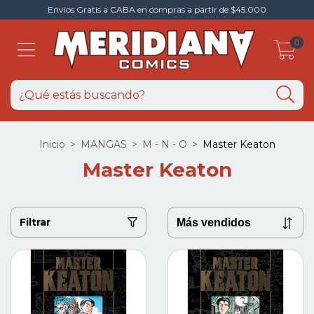
Envios Gratis a CABA en compras a partir de $45.000
0
Inicio
>
MANGAS
>
M - N - O
>
Master Keaton
Master Keaton
Filtrar