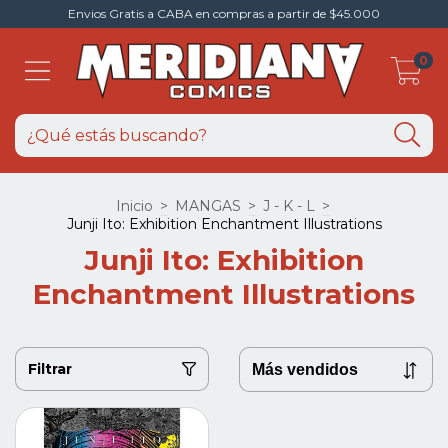
Envios Gratis a CABA en compras a partir de $45.000
0
Inicio
>
MANGAS
>
J - K - L
>
Junji Ito: Exhibition Enchantment Illustrations
Junji Ito: Exhibition
Enchantment Illustrations
Filtrar