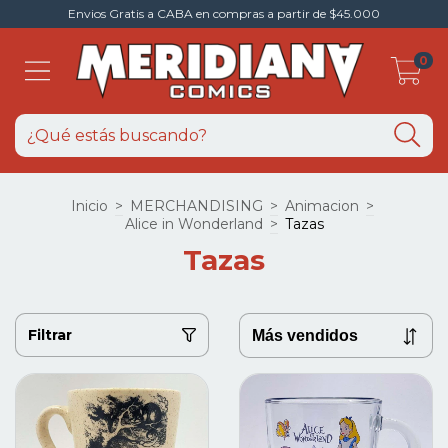
Envios Gratis a CABA en compras a partir de $45.000
0
Inicio
>
MERCHANDISING
>
Animacion
>
Alice in Wonderland
>
Tazas
Tazas
Filtrar