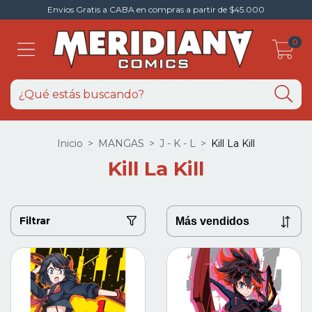
Envios Gratis a CABA en compras a partir de $45.000
0
Inicio
>
MANGAS
>
J - K - L
>
Kill La Kill
Kill La Kill
Filtrar