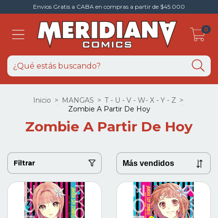
Envios Gratis a CABA en compras a partir de $45.000
0
Inicio
>
MANGAS
>
T - U - V - W- X - Y - Z
>
Zombie A Partir De Hoy
Zombie A Partir De Hoy
Filtrar