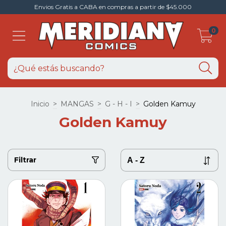
Envios Gratis a CABA en compras a partir de $45.000
0
Inicio
>
MANGAS
>
G - H - I
>
Golden Kamuy
Golden Kamuy
Filtrar