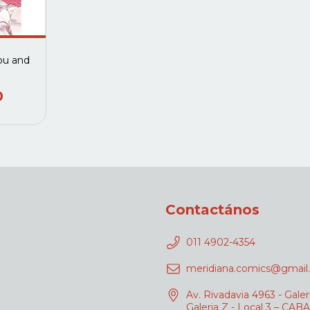
ou and
0
Contactános
011 4902-4354
meridiana.comics@gmail
Av. Rivadavia 4963 - Galer
Galeria Z - Local 3 – CABA