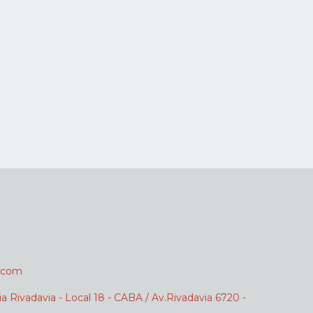
.com
ia Rivadavia - Local 18 - CABA / Av.Rivadavia 6720 -