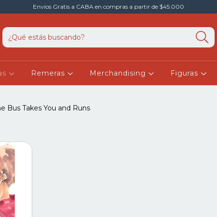
Envios Gratis a CABA en compras a partir de $45.000
as
Remeras
Merchandising
Figuras
he Bus Takes You and Runs