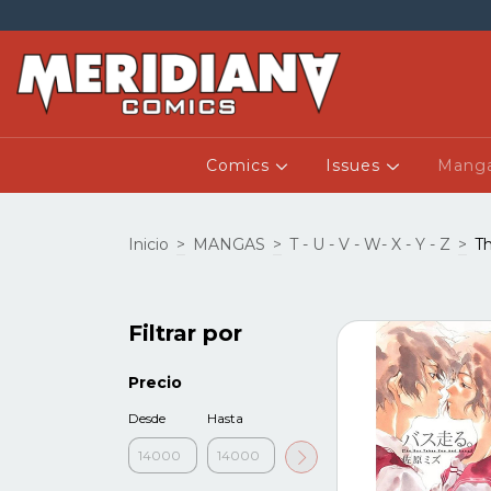
Comics
Issues
Mang
Inicio
>
MANGAS
>
T - U - V - W- X - Y - Z
>
T
Filtrar por
Precio
Desde
Hasta