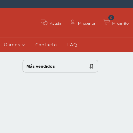
0
Ayuda
Mi cuenta
Mi carrito
Games
Contacto
FAQ