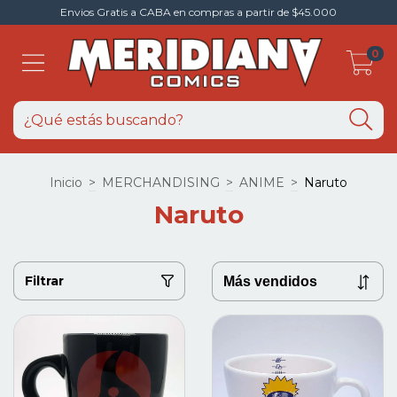
Envios Gratis a CABA en compras a partir de $45.000
0
Inicio
>
MERCHANDISING
>
ANIME
>
Naruto
Naruto
Filtrar