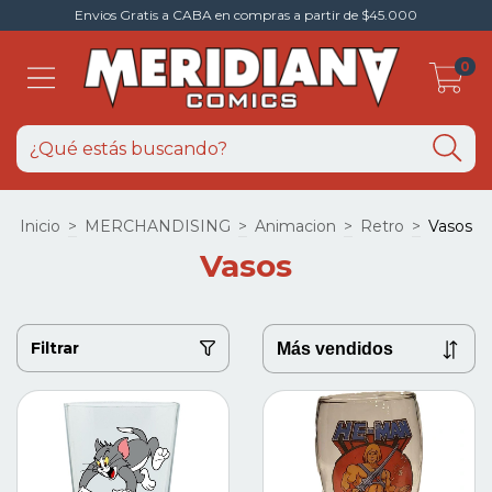
Envios Gratis a CABA en compras a partir de $45.000
0
Inicio
>
MERCHANDISING
>
Animacion
>
Retro
>
Vasos
Vasos
Filtrar