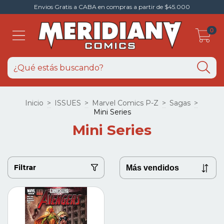
Envios Gratis a CABA en compras a partir de $45.000
0
Inicio
>
ISSUES
>
Marvel Comics P-Z
>
Sagas
>
Mini Series
Mini Series
Filtrar