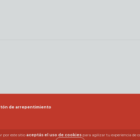
tón de arrepentimiento
 por este sitio
aceptás el uso de cookies
para agilizar tu experiencia de 