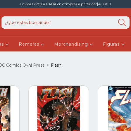
Envios Gratis a CABA en compras a partir de $45.000
as
Remeras
Merchandising
Figuras
DC Comics Ovni Press
>
Flash