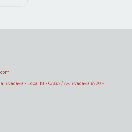
.com
ia Rivadavia - Local 18 - CABA / Av.Rivadavia 6720 -