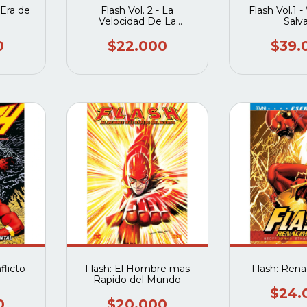
 Era de
Flash Vol. 2 - La
Flash Vol.1 -
Velocidad De La
Salv
Oscuridad
0
$22.000
$39.
flicto
Flash: El Hombre mas
Flash: Ren
Rapido del Mundo
$24.
0
$20.000