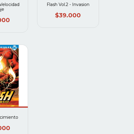
 Velocidad
Flash Vol.2 - Invasion
aje
$39.000
000
acimiento
000