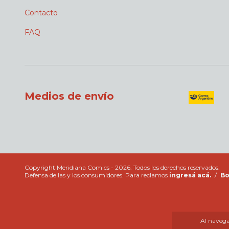
Contacto
FAQ
Medios de envío
Copyright Meridiana Comics - 2026. Todos los derechos reservados.
Defensa de las y los consumidores. Para reclamos
ingresá acá.
/
Bo
Al navegar