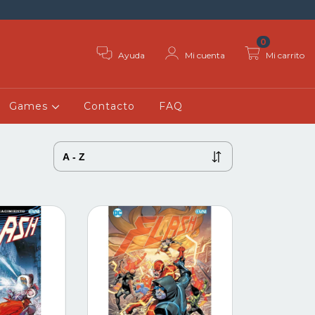
0
Ayuda
Mi cuenta
Mi carrito
Games
Contacto
FAQ