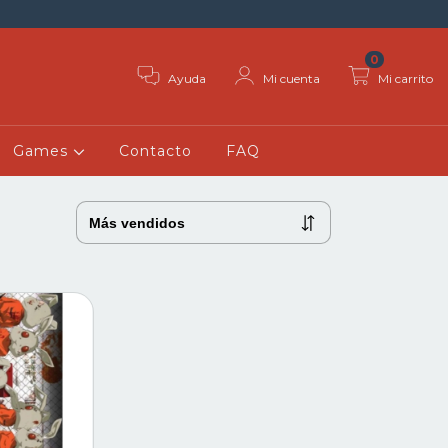
0
Ayuda
Mi cuenta
Mi carrito
Games
Contacto
FAQ