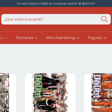
Envios Gratis a CABA en compras a partir de $45.000
as
Remeras
Merchandising
Figuras