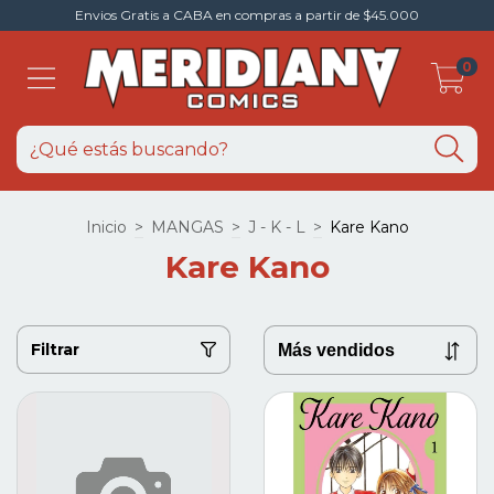
Envios Gratis a CABA en compras a partir de $45.000
0
Inicio
>
MANGAS
>
J - K - L
>
Kare Kano
Kare Kano
Filtrar