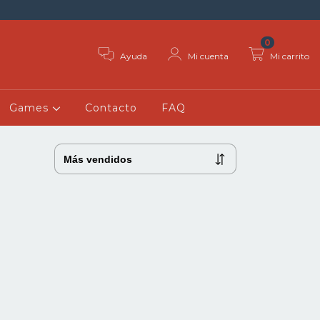
0
Ayuda
Mi cuenta
Mi carrito
Games
Contacto
FAQ