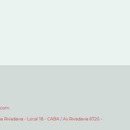
.com
ia Rivadavia - Local 18 - CABA / Av.Rivadavia 6720 -