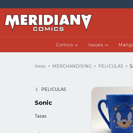
Comics
Issues
Mang
Inicio
>
MERCHANDISING
>
PELICULAS
>
S
PELICULAS
Sonic
Tazas