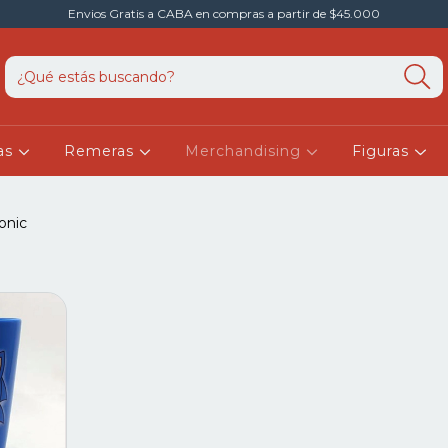
Envios Gratis a CABA en compras a partir de $45.000
as
Remeras
Merchandising
Figuras
onic