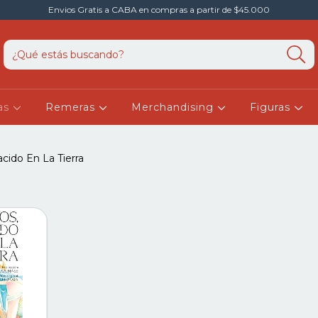
Envios Gratis a CABA en compras a partir de $45.000
as
Remeras
Merchandising
Figuras
cido En La Tierra