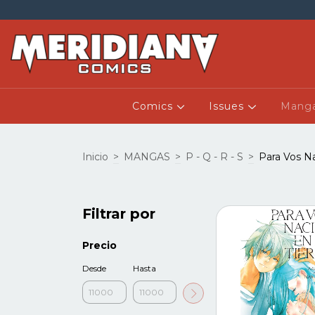
Comics
Issues
Mang
Inicio
>
MANGAS
>
P - Q - R - S
>
Para Vos Na
Filtrar por
Precio
Desde
Hasta