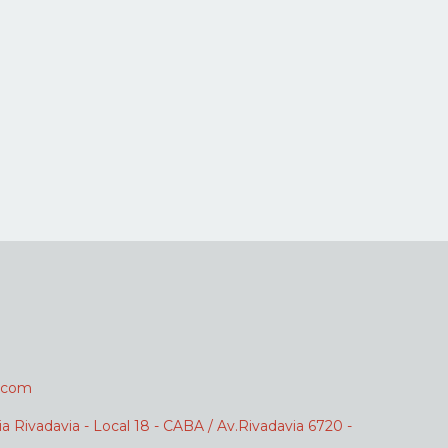
.com
ia Rivadavia - Local 18 - CABA / Av.Rivadavia 6720 -