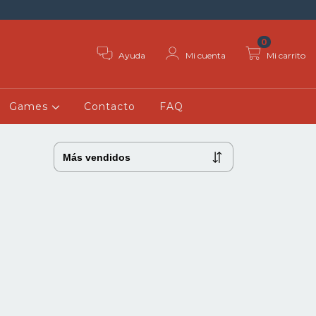
0
Ayuda
Mi cuenta
Mi carrito
Games
Contacto
FAQ