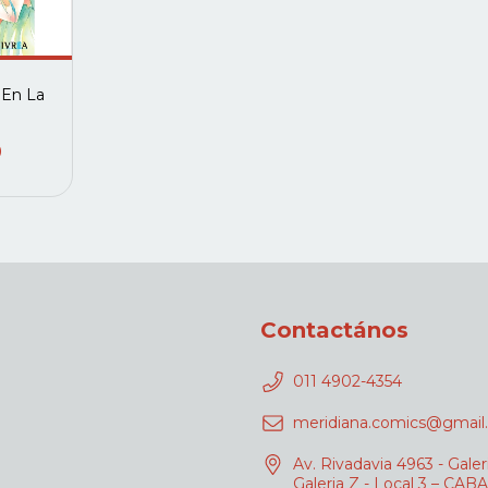
 En La
0
Contactános
011 4902-4354
meridiana.comics@gmail
Av. Rivadavia 4963 - Galer
Galeria Z - Local 3 – CABA