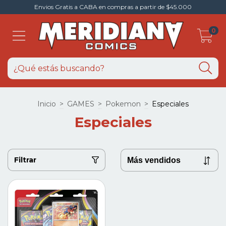
Envios Gratis a CABA en compras a partir de $45.000
0
Inicio
>
GAMES
>
Pokemon
>
Especiales
Especiales
Filtrar