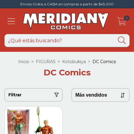
Envios Gratis a CABA en compras a partir de $45.000
0
Inicio
>
FIGURAS
>
Kotobukiya
>
DC Comics
DC Comics
Filtrar