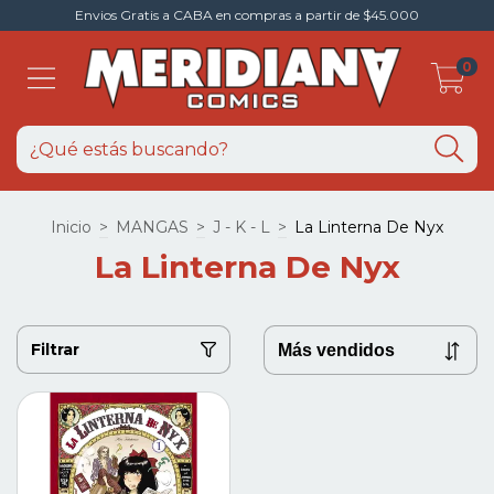
Envios Gratis a CABA en compras a partir de $45.000
0
Inicio
>
MANGAS
>
J - K - L
>
La Linterna De Nyx
La Linterna De Nyx
Filtrar