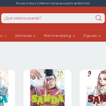
Envios Gratis a CABA en compras a partir de $45.000
as
Remeras
Merchandising
Figuras