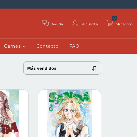
0
Ayuda
Mi cuenta
Mi carrito
Games
Contacto
FAQ