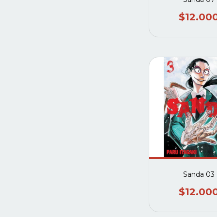
$12.00
Sanda 03
$12.00