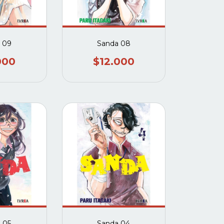
 09
Sanda 08
000
$12.000
 05
Sanda 04