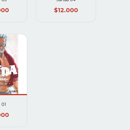
000
$12.000
 01
000