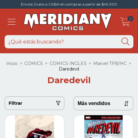
Envios Gratis a CABA en compras a partir de $45.000
0
Inicio
>
COMICS
>
COMICS INGLES
>
Marvel TPB/HC
>
Daredevil
Daredevil
Filtrar