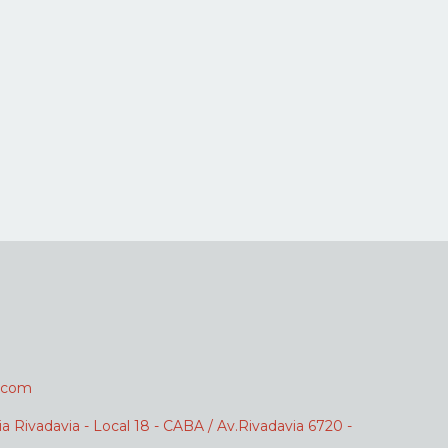
.com
ia Rivadavia - Local 18 - CABA / Av.Rivadavia 6720 -