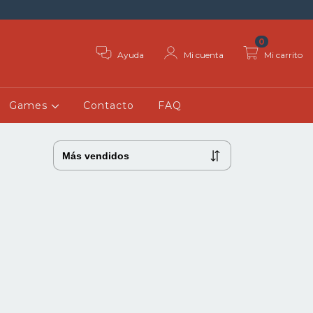
0
Ayuda
Mi cuenta
Mi carrito
Games
Contacto
FAQ