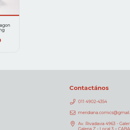
ragon
ong
0
Contactános
011 4902-4354
meridiana.comics@gmail
Av. Rivadavia 4963 - Galer
Galeria Z - Local 3 – CABA