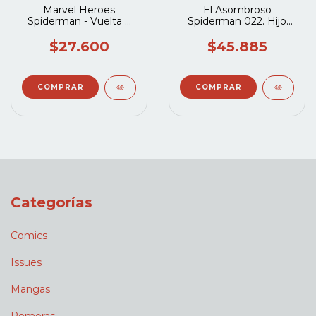
Marvel Heroes
El Asombroso
Spiderman - Vuelta a
Spiderman 022. Hijo
Casa
De America (Marvel
Saga 49)
$27.600
$45.885
Categorías
Comics
Issues
Mangas