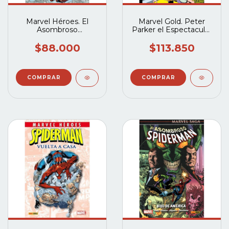
Marvel Héroes. El
Marvel Gold. Peter
Asombroso
Parker el Espectacular
Spiderman: El
Spiderman 1 ¡La
superhéroe cósmico
Tarántula pica dos
$88.000
$113.850
no mutante
veces!