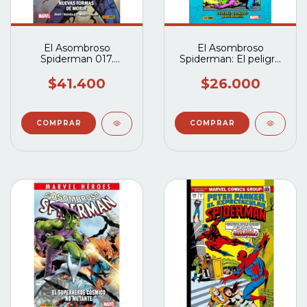
El Asombroso
El Asombroso
Spiderman 017.
Spiderman: El peligro
Nuevas Formas De
de las drogas
Morir (Marvel Saga 39)
$41.400
$26.000