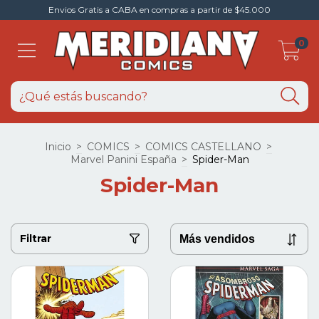
Envios Gratis a CABA en compras a partir de $45.000
0
Inicio
>
COMICS
>
COMICS CASTELLANO
>
Marvel Panini España
>
Spider-Man
Spider-Man
Filtrar