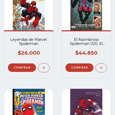
Leyendas de Marvel:
El Asombroso
Spiderman
Spiderman 020. El
Rastro De La Araña
(Marvel Saga 45)
$26.000
$44.850