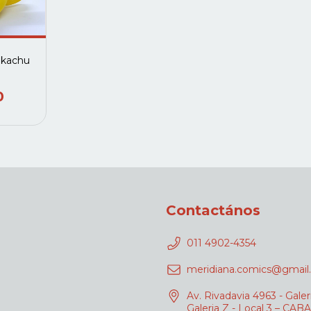
Pikachu
0
Contactános
011 4902-4354
meridiana.comics@gmail
Av. Rivadavia 4963 - Galer
Galeria Z - Local 3 – CABA