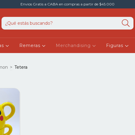
Envios Gratis a CABA en compras a partir de $45.000
as
Remeras
Merchandising
Figuras
mon
>
Tetera