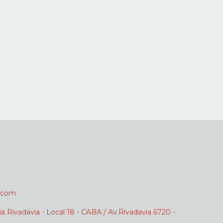
.com
ia Rivadavia - Local 18 - CABA / Av.Rivadavia 6720 -