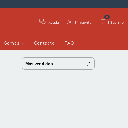
0
Ayuda
Mi cuenta
Mi carrito
Games
Contacto
FAQ