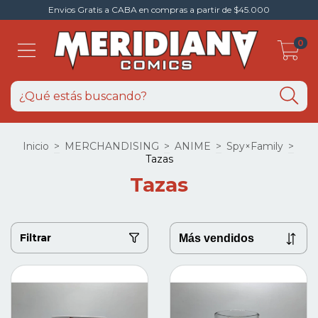
Envios Gratis a CABA en compras a partir de $45.000
0
Inicio
>
MERCHANDISING
>
ANIME
>
Spy×Family
>
Tazas
Tazas
Filtrar