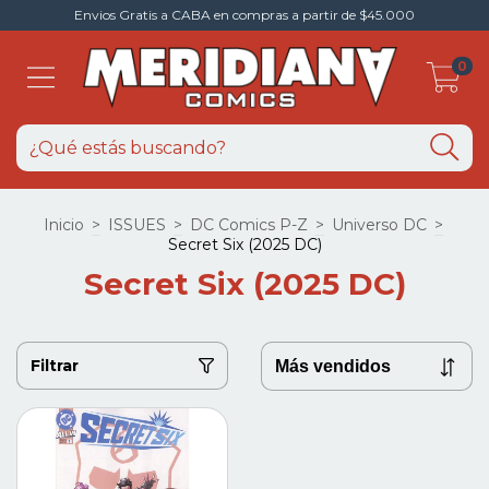
Envios Gratis a CABA en compras a partir de $45.000
0
Inicio
>
ISSUES
>
DC Comics P-Z
>
Universo DC
>
Secret Six (2025 DC)
Secret Six (2025 DC)
Filtrar