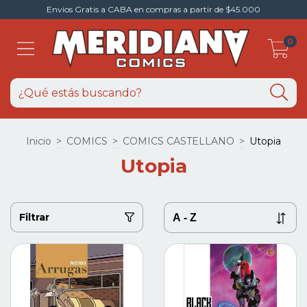
Envios Gratis a CABA en compras a partir de $45.000
0
Inicio
>
COMICS
>
COMICS CASTELLANO
>
Utopia
Utopia
Filtrar