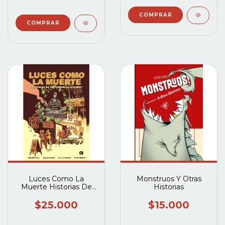
Luces Como La
Monstruos Y Otras
Muerte Historias De
Historias
The Umbrella
Academy
$25.000
$15.000